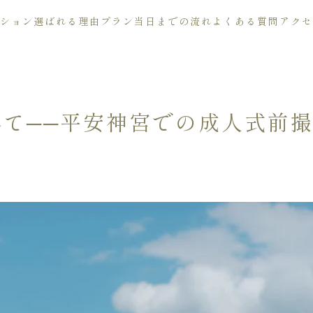
ション
選ばれる理由
プラン
当日までの流れ
よくある質問
アクセ
て──平安神宮での成人式前