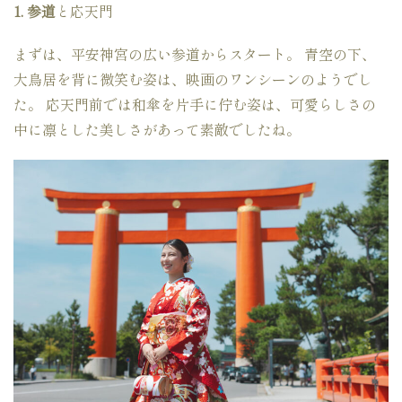
1. 参道
と応天門
まずは、平安神宮の広い参道からスタート。 青空の下、
大鳥居を背に微笑む姿は、映画のワンシーンのようでし
た。 応天門前では和傘を片手に佇む姿は、可愛らしさの
中に凛とした美しさがあって素敵でしたね。