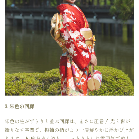
3. 朱色の回廊
朱色の柱がずらりと並ぶ回廊は、まさに圧巻！ 光と影が
織りなす空間で、振袖の柄がより一層鮮やかに浮かび上が
ります。 回廊を歩く姿も、しっとりとした雰囲気で成人